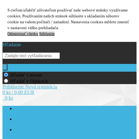
S cieľom uľahčiť užívateľom používať naše webové stránky využívame
cookies. Používaním našich stránok súhlasíte s ukladaním súborov
cookie na vašom počítači / zariadení. Nastavenia cookies môžete zmeniť
v nastavení vášho prehliadača.
Odmietnuť všetko
Súhlasím
Hľadanie
Hľadať v tovare
Hľadať v článkoch
Prihlásenie
Nová registrácia
0 ks / 0,00 EUR
0 ks
O Nás
Obchodné podmienky