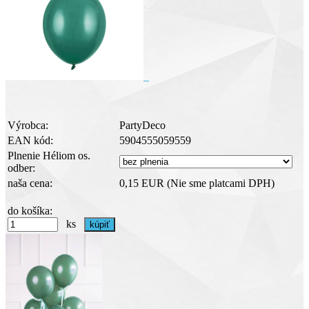
Výrobca:
PartyDeco
EAN kód:
5904555059559
Plnenie Héliom os.
odber:
naša cena:
0,15 EUR
(Nie sme platcami DPH)
do košíka:
ks