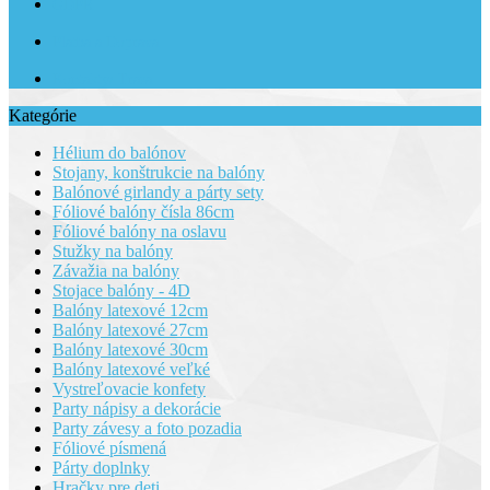
GDPR
Platba a Doprava
Kontakty/ Trasa
Kategórie
Hélium do balónov
Stojany, konštrukcie na balóny
Balónové girlandy a párty sety
Fóliové balóny čísla 86cm
Fóliové balóny na oslavu
Stužky na balóny
Závažia na balóny
Stojace balóny - 4D
Balóny latexové 12cm
Balóny latexové 27cm
Balóny latexové 30cm
Balóny latexové veľké
Vystreľovacie konfety
Party nápisy a dekorácie
Party závesy a foto pozadia
Fóliové písmená
Párty doplnky
Hračky pre deti