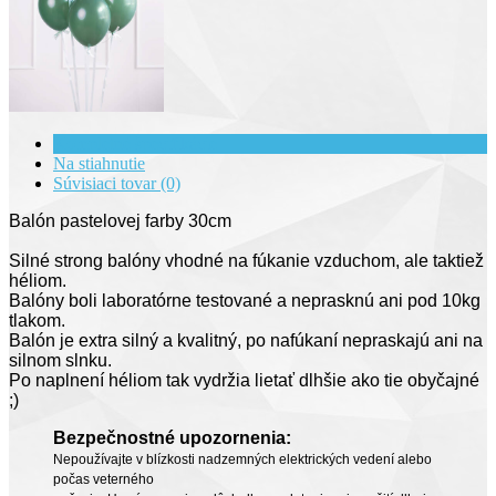
Kompletné špecifikácie
Na stiahnutie
Súvisiaci tovar (0)
Balón pastelovej farby 30cm
Silné strong balóny vhodné na fúkanie vzduchom, ale taktiež
héliom.
Balóny boli
laboratórne
testované
a neprasknú ani pod 10kg
tlakom.
Balón je extra silný a kvalitný, po nafúkaní nepraskajú ani na
silnom slnku.
Po
naplnení
héliom tak vydržia lietať dlhšie ako tie obyčajné
;)
Bezpečnostné upozornenia:
Nepoužívajte v blízkosti nadzemných elektrických vedení alebo
počas veterného